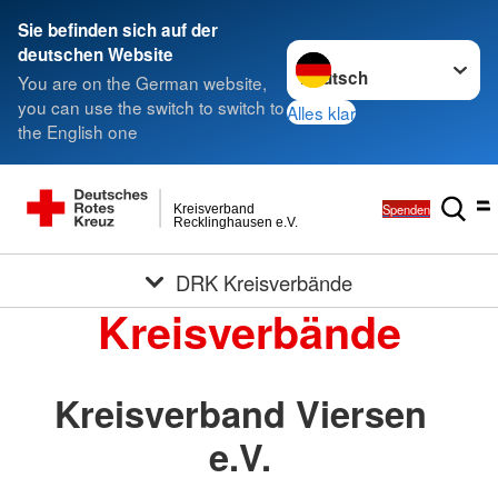
Sie befinden sich auf der
Sprache wechseln zu
deutschen Website
You are on the German website,
you can use the switch to switch to
Alles klar
the English one
Spenden
Kreisverband
Recklinghausen e.V.
DRK Kreisverbände
Kreisverbände
Kreisverband Viersen
e.V.