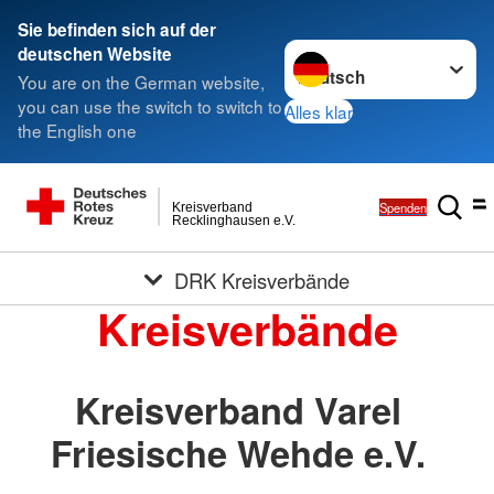
Sie befinden sich auf der
Sprache wechseln zu
deutschen Website
You are on the German website,
you can use the switch to switch to
Alles klar
the English one
Spenden
Kreisverband
Recklinghausen e.V.
DRK Kreisverbände
Kreisverbände
Kreisverband Varel
Friesische Wehde e.V.