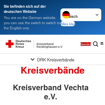
Sie befinden sich auf der
Sprache wechseln zu
deutschen Website
You are on the German website,
you can use the switch to switch to
Alles klar
the English one
Spenden
Kreisverband
Recklinghausen e.V.
DRK Kreisverbände
Kreisverbände
Kreisverband Vechta
e.V.