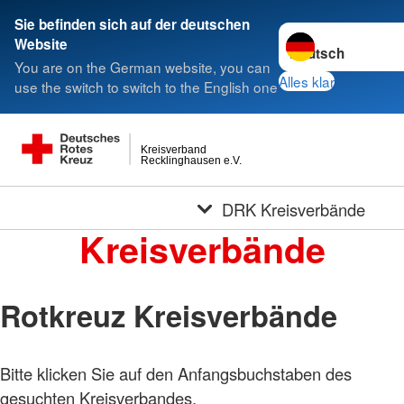
Sie befinden sich auf der deutschen
Sprache wechseln 
Website
You are on the German website, you can
Alles klar
use the switch to switch to the English one
Kreisverband
Recklinghausen e.V.
DRK Kreisverbände
Kreisverbände
Rotkreuz Kreisverbände
Bitte klicken Sie auf den Anfangsbuchstaben des
gesuchten Kreisverbandes.