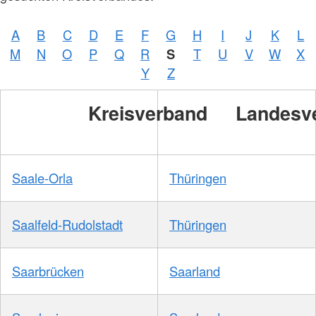
A
B
C
D
E
F
G
H
I
J
K
L
M
N
O
P
Q
R
S
T
U
V
W
X
Y
Z
Kreisverband
Landesv
Saale-Orla
Thüringen
Saalfeld-Rudolstadt
Thüringen
Saarbrücken
Saarland