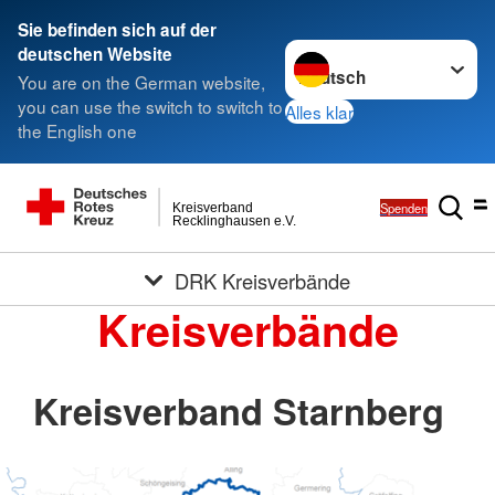
Sie befinden sich auf der
Sprache wechseln zu
deutschen Website
You are on the German website,
you can use the switch to switch to
Alles klar
the English one
Spenden
Kreisverband
Recklinghausen e.V.
DRK Kreisverbände
Kreisverbände
Kreisverband Starnberg