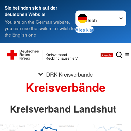
Sie befinden sich auf der
Sprache wechseln zu
deutschen Website
You are on the German website,
you can use the switch to switch to
Alles klar
the English one
Spenden
Kreisverband
Recklinghausen e.V.
DRK Kreisverbände
Kreisverbände
Kreisverband Landshut