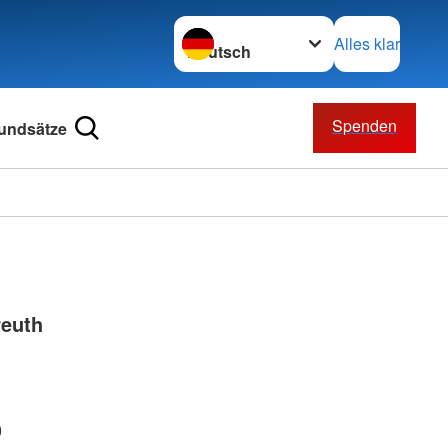
Sprache wechseln zu
Alles klar
Spenden
undsätze
reuth
0