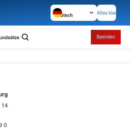
Sprache wechseln zu
Alles klar
Spenden
undsätze
urg
 14
9 0