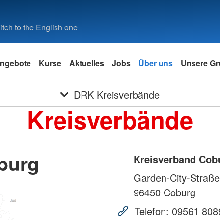
tch to the English one
ngebote
Kurse
Aktuelles
Jobs
Über uns
Unsere Gr
DRK Kreisverbände
Kreisverbände
burg
Kreisverband Cob
Garden-City-Straße
96450
Coburg
Telefon:
09561 808