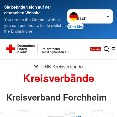
Sie befinden sich auf der
Sprache wechseln zu
deutschen Website
You are on the German website,
you can use the switch to switch to
Alles klar
the English one
Spenden
Kreisverband
Recklinghausen e.V.
DRK Kreisverbände
Kreisverbände
Kreisverband Forchheim