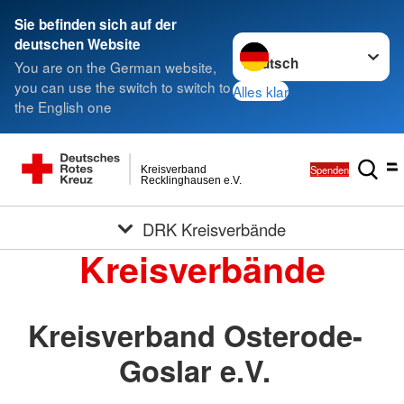
Sie befinden sich auf der
Sprache wechseln zu
deutschen Website
You are on the German website,
you can use the switch to switch to
Alles klar
the English one
Spenden
Kreisverband
Recklinghausen e.V.
DRK Kreisverbände
Kreisverbände
Kreisverband Osterode-
Goslar e.V.