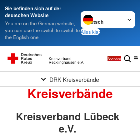
Sie befinden sich auf der
Sprache wechseln zu
deutschen Website
You are on the German website,
you can use the switch to switch to
Alles klar
the English one
Spenden
Kreisverband
Recklinghausen e.V.
DRK Kreisverbände
Kreisverbände
Kreisverband Lübeck
e.V.