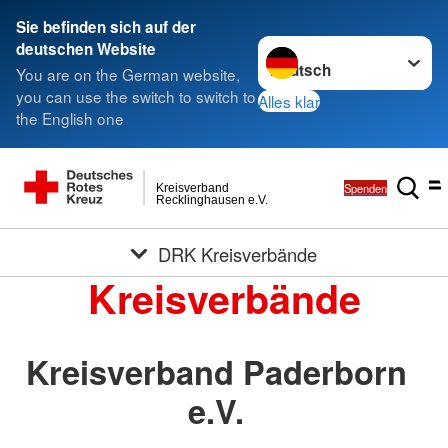
Sie befinden sich auf der
Sprache wechseln zu
deutschen Website
You are on the German website,
you can use the switch to switch to
Alles klar
the English one
Spenden
Kreisverband
Recklinghausen e.V.
DRK Kreisverbände
Kreisverbände
Kreisverband Paderborn
e.V.