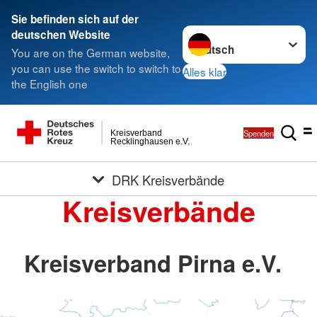
Sie befinden sich auf der
Sprache wechseln zu
deutschen Website
You are on the German website,
you can use the switch to switch to
Alles klar
the English one
Spenden
Kreisverband
Recklinghausen e.V.
DRK Kreisverbände
Kreisverbände
Kreisverband Pirna e.V.