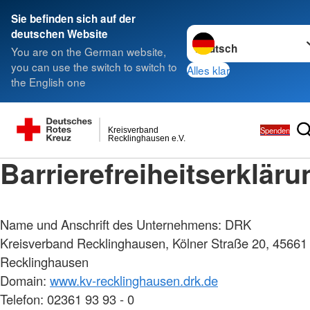
Sie befinden sich auf der
Sprache wechseln zu
deutschen Website
You are on the German website,
you can use the switch to switch to
Alles klar
the English one
Spenden
Kreisverband
Recklinghausen e.V.
Barrierefreiheitserkläru
Name und Anschrift des Unternehmens: DRK
Kreisverband Recklinghausen, Kölner Straße 20, 45661
Recklinghausen
Domain:
www.kv-recklinghausen.drk.de
Telefon: 02361 93 93 - 0