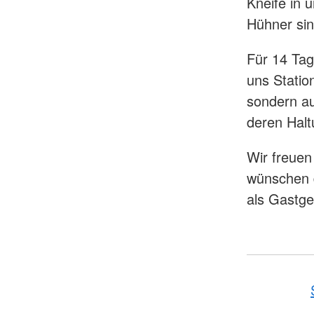
Kneife in 
Hühner sin
Für 14 Ta
uns Statio
sondern au
deren Halt
Wir freuen
wünschen 
als Gastge