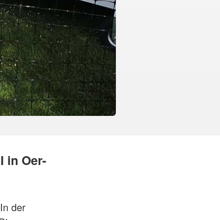
I in Oer-
In der