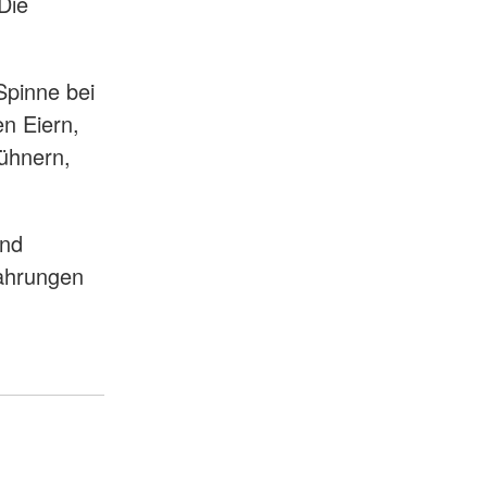
Die
pinne bei
en Eiern,
ühnern,
und
ahrungen