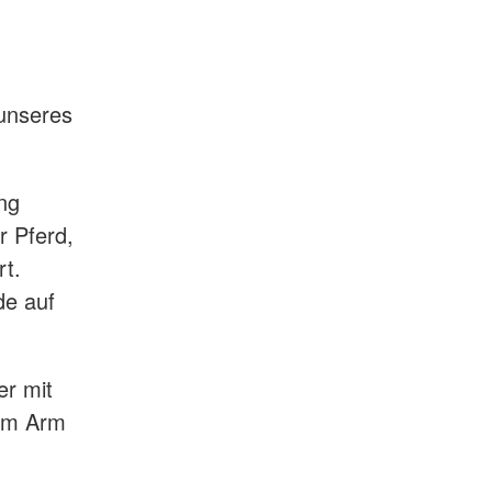
unseres
ng
r Pferd,
rt.
de auf
er mit
dem Arm