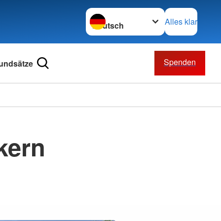
Sprache wechseln zu
Alles klar
Spenden
undsätze
kern