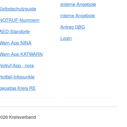
externe Angebote
Selbstschutzguide
interne Angebote
NOTRUF-Nummern
Antrag GBG
AED-Standorte
Login
Warn-App NINA
Warn-App KATWARN
Notruf-App - nora
Notfall-Infopunkte
geoatlas Kreis RE
026 Kreisverband