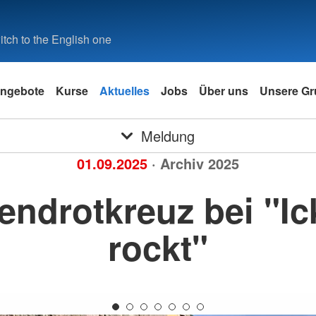
tch to the English one
ngebote
Kurse
Aktuelles
Jobs
Über uns
Unsere Gr
Meldung
01.09.2025
· Archiv 2025
endrotkreuz bei "Ic
rockt"