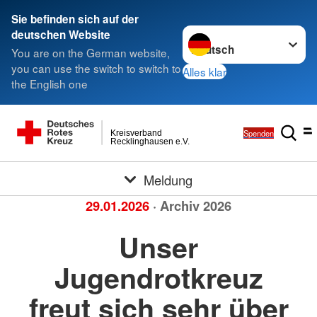
Sie befinden sich auf der
Sprache wechseln zu
deutschen Website
You are on the German website,
you can use the switch to switch to
Alles klar
the English one
Spenden
Kreisverband
Recklinghausen e.V.
Meldung
29.01.2026
· Archiv 2026
Unser
Jugendrotkreuz
freut sich sehr über