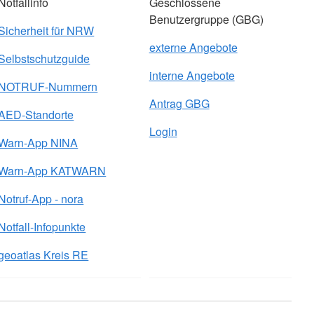
Notfallinfo
Geschlossene
Benutzergruppe (GBG)
Sicherheit für NRW
externe Angebote
Selbstschutzguide
interne Angebote
NOTRUF-Nummern
Antrag GBG
AED-Standorte
Login
Warn-App NINA
Warn-App KATWARN
Notruf-App - nora
Notfall-Infopunkte
geoatlas Kreis RE