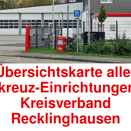
Übersichtskarte alle
kreuz-Einrichtunge
Kreisverband
Recklinghausen