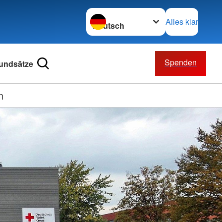
Sprache wechseln zu
Alles klar
Spenden
undsätze
n