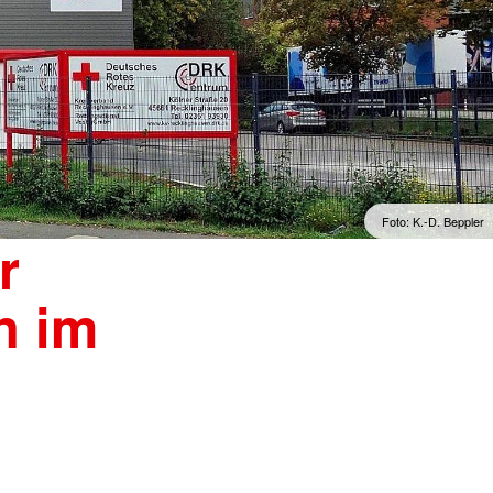
Foto: K.-D. Beppler
r
n im