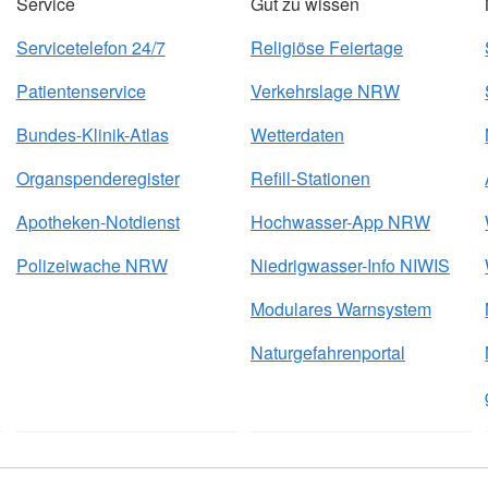
Service
Gut zu wissen
Servicetelefon 24/7
Religiöse Feiertage
Patientenservice
Verkehrslage NRW
Bundes-Klinik-Atlas
Wetterdaten
Organspenderegister
Refill-Stationen
Apotheken-Notdienst
Hochwasser-App NRW
Polizeiwache NRW
Niedrigwasser-Info NIWIS
Modulares Warnsystem
Naturgefahrenportal