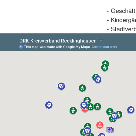
- Geschäft
- Kindergä
- Stadtver