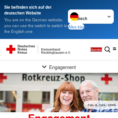
Sie befinden sich auf der
Sprache wechseln zu
deutschen Website
You are on the German website,
you can use the switch to switch to
Alles klar
the English one
Spenden
Kreisverband
Recklinghausen e.V.
Engagement
Foto: A. Zelck / DRKS
Engagement