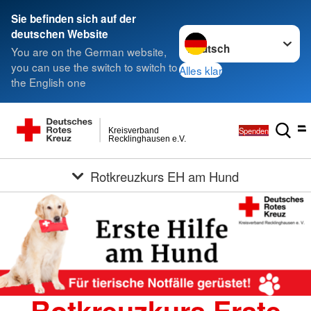
Sie befinden sich auf der
Sprache wechseln zu
deutschen Website
You are on the German website,
you can use the switch to switch to
Alles klar
the English one
Spenden
Kreisverband
Recklinghausen e.V.
Rotkreuzkurs EH am Hund
Rotkreuzkurs Erste