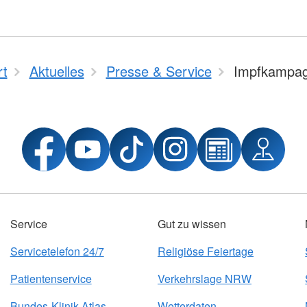
rt
Aktuelles
Presse & Service
Impfkampa
Service
Gut zu wissen
Servicetelefon 24/7
Religiöse Feiertage
Patientenservice
Verkehrslage NRW
Bundes-Klinik-Atlas
Wetterdaten