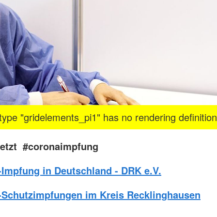
ype "gridelements_pi1" has no rendering definition
jetzt #coronaimpfung
Impfung in Deutschland - DRK e.V.
Schutzimpfungen im Kreis Recklinghausen