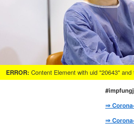
ERROR:
Content Element with uid "20643" and t
#impfung
⇒ Corona-
⇒ Corona-