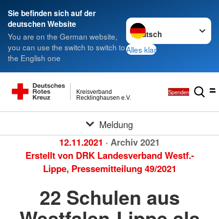
Sie befinden sich auf der
Sprache wechseln zu
deutschen Website
You are on the German website,
you can use the switch to switch to
Alles klar
the English one
Spenden
Kreisverband
Recklinghausen e.V.
Meldung
12.11.2021
· Archiv 2021
Erstellt von
DRK Landesverband Westf.-
Lippe, Pressemitteilung 49/2021
22 Schulen aus
Westfalen-Lippe als