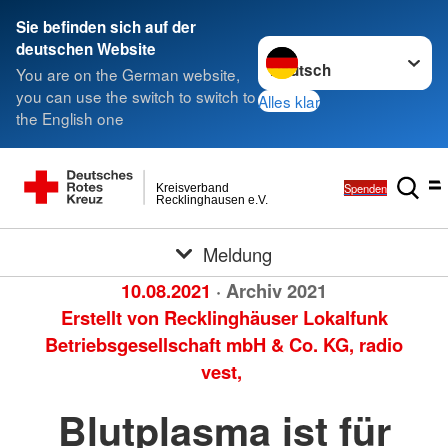
Sie befinden sich auf der
Sprache wechseln zu
deutschen Website
You are on the German website,
you can use the switch to switch to
Alles klar
the English one
Spenden
Kreisverband
Recklinghausen e.V.
Meldung
10.08.2021
· Archiv 2021
Erstellt von
Recklinghäuser Lokalfunk
Betriebsgesellschaft mbH & Co. KG, radio
vest,
Blutplasma ist für