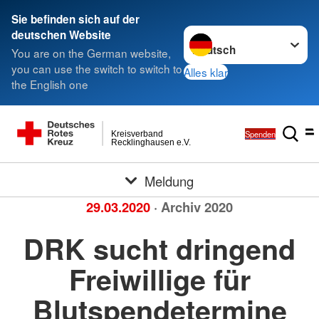
Sie befinden sich auf der
Sprache wechseln zu
deutschen Website
You are on the German website,
you can use the switch to switch to
Alles klar
the English one
Spenden
Kreisverband
Recklinghausen e.V.
Meldung
29.03.2020
· Archiv 2020
DRK sucht dringend
Freiwillige für
Blutspendetermine