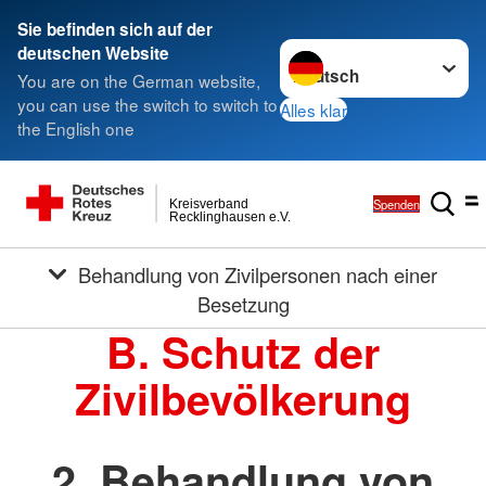
Sie befinden sich auf der
Sprache wechseln zu
deutschen Website
You are on the German website,
you can use the switch to switch to
Alles klar
the English one
Spenden
Kreisverband
Recklinghausen e.V.
Behandlung von Zivilpersonen nach einer
Besetzung
B. Schutz der
Zivilbevölkerung
2. Behandlung von