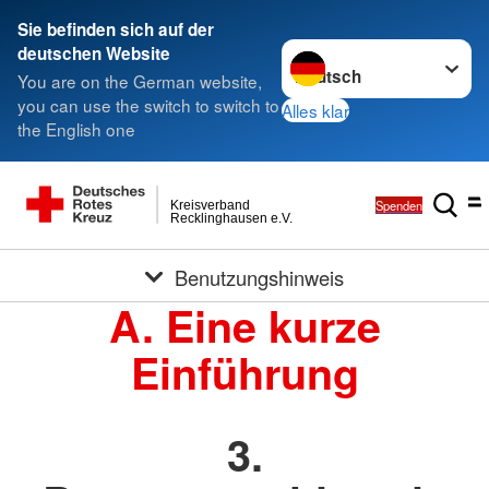
Sie befinden sich auf der
Sprache wechseln zu
deutschen Website
You are on the German website,
you can use the switch to switch to
Alles klar
the English one
Spenden
Kreisverband
Recklinghausen e.V.
Benutzungshinweis
A. Eine kurze
Einführung
3.