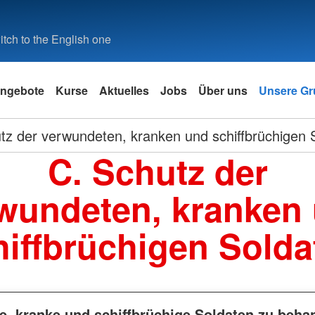
tch to the English one
ngebote
Kurse
Aktuelles
Jobs
Über uns
Unsere Gr
tz der verwundeten, kranken und schiffbrüchigen 
C. Schutz der
wundeten, kranken
hiffbrüchigen Solda
e, kranke und schiffbrüchige Soldaten zu beha