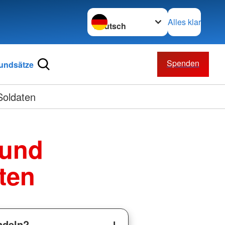
Sprache wechseln zu
Alles klar
Spenden
undsätze
Soldaten
 und
ten
ndeln?