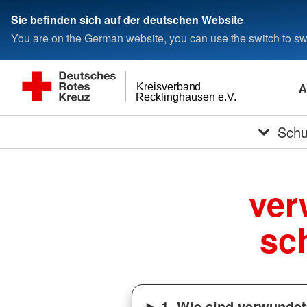
Sie befinden sich auf der deutschen Website
You are on the German website, you can use the switch to swi
A
Kreisverband
Recklinghausen e.V.
Schu
ver
sc
1. Wie sind verwundet