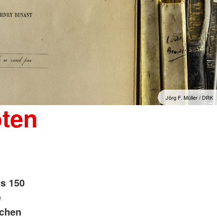
Jörg F. Müller / DRK
oten
ls 150
e
schen